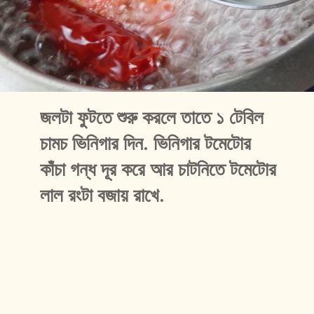
জলটা ফুটতে শুরু করলে তাতে ১ টেবিল 
চামচ ভিনিগার দিন. ভিনিগার টমেটোর 
কাঁচা গন্ধ দূর করে আর চাটনিতে টমেটোর 
লাল রংটা বজায় রাখে.  