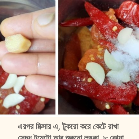
এরপর মিক্সার এ, টুকরো করে কেটে রাখা 
সেদ্ধ টমেটো আর শুকনো লঙ্কা, ৮ কোয়া 