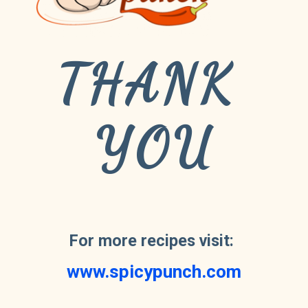
THANK 
YOU
For more recipes visit: 
www.spicypunch.com