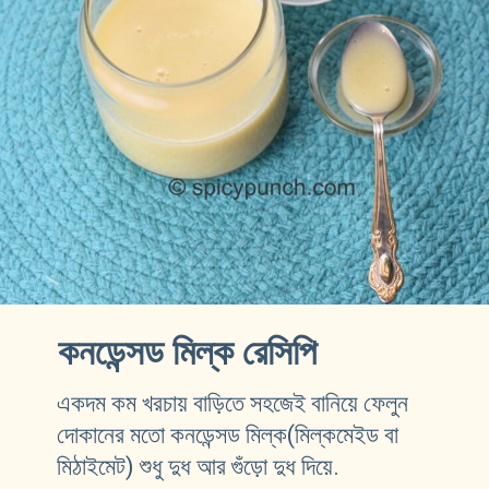
কনডেন্সড মিল্ক রেসিপি 
একদম কম খরচায় বাড়িতে সহজেই বানিয়ে ফেলুন 
দোকানের মতো কনডেন্সড মিল্ক(মিল্কমেইড বা 
মিঠাইমেট) শুধু দুধ আর গুঁড়ো দুধ দিয়ে.  