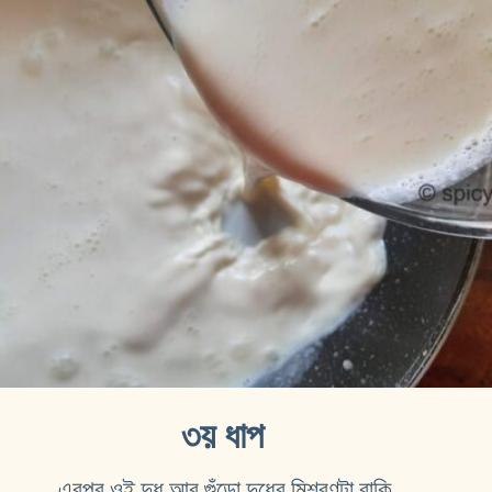
৩য় ধাপ
এরপর ওই দুধ আর গুঁড়ো দুধের মিশ্রণটা বাকি 