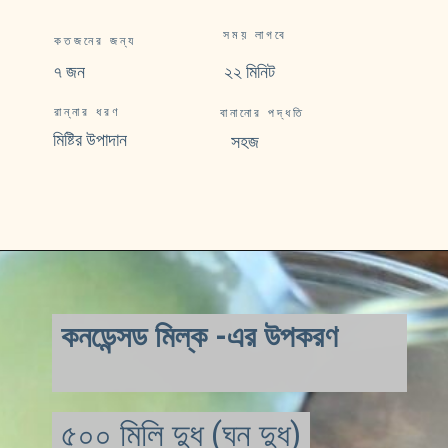
সময় লাগবে
কতজনের জন্য
৭ জন
২২ মিনিট 
রান্নার ধরণ
বানানোর পদ্ধতি 
মিষ্টির উপাদান
সহজ
কনডেন্সড মিল্ক -এর উপকরণ
৫০০ মিলি দুধ (ঘন দুধ)

৫০০ মিলি দুধ (ঘন দুধ)
