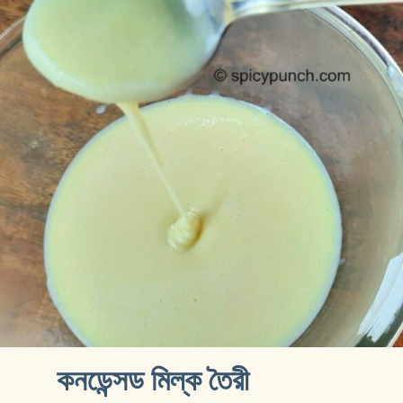
কনডেন্সড মিল্ক তৈরী