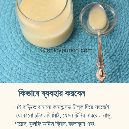
কিভাবে ব্যবহার করবেন 
এই বাড়িতে বানানো কনডেন্সড মিল্ক দিয়ে সহজেই 
 যেকোনো চটজলদি মিষ্টি, যেমন চিনির নারকেল নাড়ু, 
পায়েস, কুলফি আইস ক্রিম, কালাকান্দ এবং 