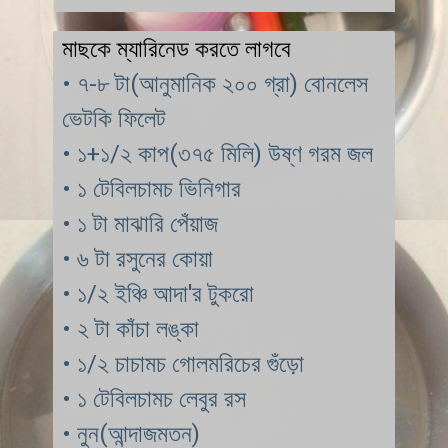
• ৭-৮ টা(আনুমানিক ২০০ গ্রা) বোনলেস 
ভেটকি ফিলেট
• ১+১/২ কাপ(৩৭৫ মিলি) উষ্ণ গরম জল
• ১ টেবিলচামচ ভিনিগার
• ১ টা মাঝারি পেঁয়াজ
• ৬ টা রসুনের কোয়া 
• ১/২ ইঞ্চি আদা'র টুকরো
• ২ টা কাঁচা লঙ্কা
• ১/২ চাচামচ গোলমরিচের গুঁড়ো
• ১ টেবিলচামচ লেবুর রস
• নুন(আন্দাজমতন)