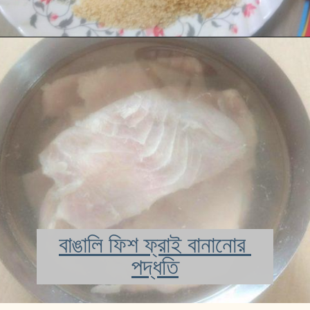
বাঙালি ফিশ ফ্রাই বানানোর 
পদ্ধতি